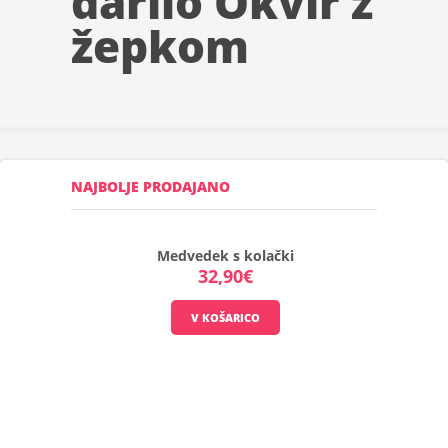
darilo Okvir z
žepkom
NAJBOLJE PRODAJANO
Medvedek s kolački
32,90€