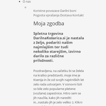
O nas
Koristne povezave
Darilni boni
Pogosta vprašanja
Dostava
Kontakt
Moja zgodba
Spletna trgovina
DarilnaKošarica.si je nastala
z željo, podariti našim
najmlajšim ter tudi
nekoliko starejšim, izvirno
darilo za različne
priložnosti.
Pozdravljena, na začetku bi se želela
na kratko predstaviti, moje ime je
Ksenija in že od svojih najstniških let
zelo rada ustvarjam. V osnovni šoli
so bile zelo popularne pletene
(vozlane) zapestnice. Hitro sem se
jih naučila, kako jih narediti
in...nastalo jih je zelo veliko :).
Klikni