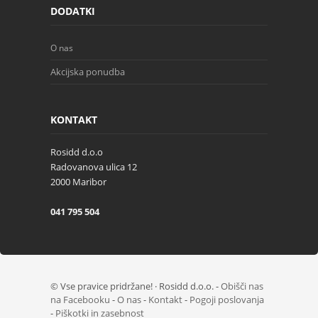
DODATKI
O nas
Akcijska ponudba
KONTAKT
Rosidd d.o.o
Radovanova ulica 12
2000 Maribor
041 795 504
©
Vse pravice pridržane! · Rosidd d.o.o. -
Obišči nas
na Facebooku
-
O nas
-
Kontakt
-
Pogoji poslovanja
-
Piškotki in zasebnost