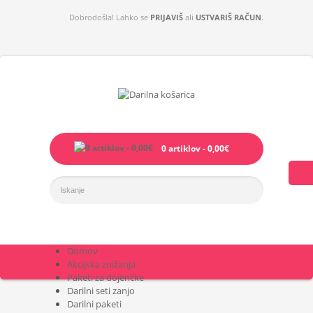
Dobrodošla! Lahko se
PRIJAVIŠ
ali
USTVARIŠ RAČUN
.
0 artiklov - 0,00€
Domov
Akcijska znižanja
Paketi za dojenčke
Darilni seti zanjo
Darilni paketi