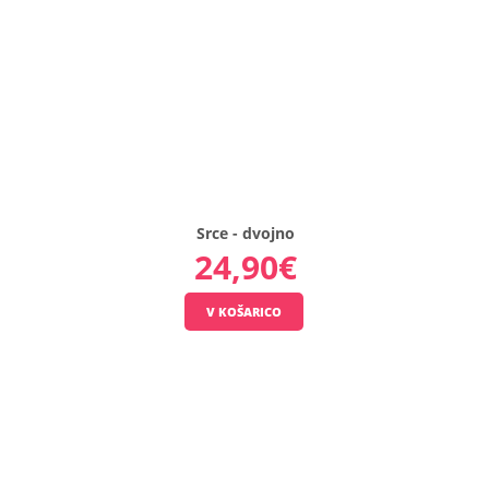
Srce - dvojno
24,90€
Srce
-
dve
polovički
Lesen
srček
iz