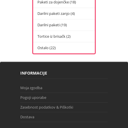
Paketi za dojenčke (18)
Darilni paketi zanjo (4)
Darilni paketi (19)
Tortice iz brisačk (2)
Ostalo (22)
INFORMACIJE
Moja zgodba
Pogoji uporabe
Zasebnost podatkov & Piškotki
Dostava