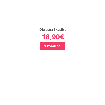
..
4,90€
Okrasna škatlica
18,90€
Okrasna
škatlica