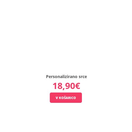
Podari
čudovito
personalizi
darilo
svojim
najbljižjim.
Po
želji
lahko
izbereš mot
in/ali
..
18,90€
Personalizirano srce
18,90€