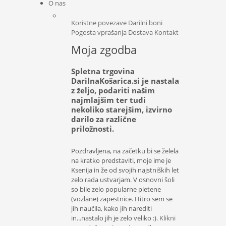
O nas
Koristne povezave
Darilni boni
Pogosta vprašanja
Dostava
Kontakt
Moja zgodba
Spletna trgovina
DarilnaKošarica.si je nastala
z željo, podariti našim
najmlajšim ter tudi
nekoliko starejšim, izvirno
darilo za različne
priložnosti.
Pozdravljena, na začetku bi se želela
na kratko predstaviti, moje ime je
Ksenija in že od svojih najstniških let
zelo rada ustvarjam. V osnovni šoli
so bile zelo popularne pletene
(vozlane) zapestnice. Hitro sem se
jih naučila, kako jih narediti
in...nastalo jih je zelo veliko :).
Klikni