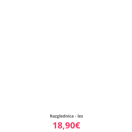
Personali
srce
Personalizi
sporočilo
na
srčku.
..
18,90€
Razglednica - les
18,90€