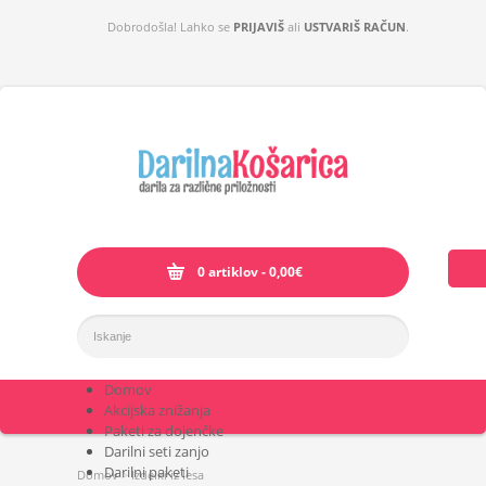
Dobrodošla! Lahko se
PRIJAVIŠ
ali
USTVARIŠ RAČUN
.
0 artiklov - 0,00€
Domov
Akcijska znižanja
Paketi za dojenčke
Darilni seti zanjo
Darilni paketi
Domov
>
Izdelki iz lesa