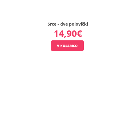
Razgledni
-
Srce - dve polovički
les
14,90€
Razglednic
-
les
..
18,90€