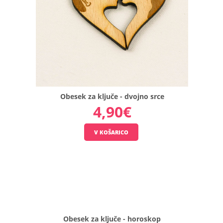
Obesek za ključe - dvojno srce
Obesek
4,90€
za
ključe
-
dvojno
srce
Obesek
za
ključe.
..
Obesek za ključe - horoskop