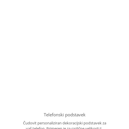
Telefonski podstavek
Čudovit personaliziran dekoracijski podstavek za
vaš telefon. Primeren je za različne velikosti t..