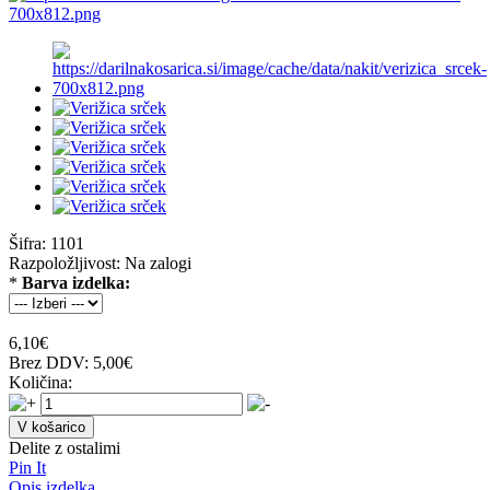
Šifra:
1101
Razpoložljivost:
Na zalogi
*
Barva izdelka:
6,10€
Brez DDV: 5,00€
Količina:
Delite z ostalimi
Pin It
Opis izdelka