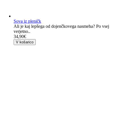
Sova iz pleničk
Ali je kaj lepšega od dojenčkovega nasmeha? Po vsej
verjetno..
34,90€