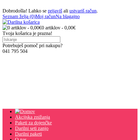
Dobrodošla! Lahko se
prijaviš
ali
ustvariš račun
.
Seznam želja (0)
Moj račun
Na blagajno
0 artiklov - 0,00€
Tvoja košarica je prazna!
Potrebuješ pomoč pri nakupu?
041 795 504
Akcijska znižanja
Paketi za dojenčke
Darilni seti zanjo
Darilni paketi
O nas