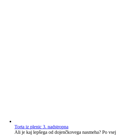
Torta iz plenic 3. nadstropna
Ali je kaj lepšega od dojenčkovega nasmeha? Po vsej