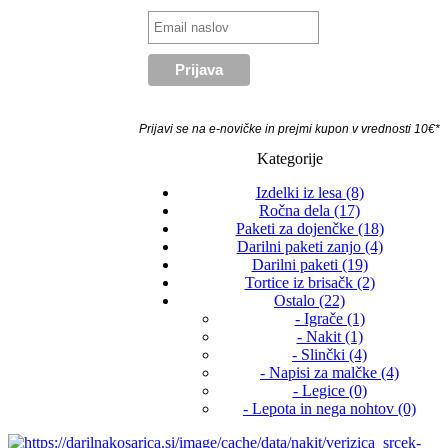
Prijavi se na e-novičke in prejmi kupon v vrednosti 10€*
Kategorije
Izdelki iz lesa (8)
Ročna dela (17)
Paketi za dojenčke (18)
Darilni paketi zanjo (4)
Darilni paketi (19)
Tortice iz brisačk (2)
Ostalo (22)
- Igrače (1)
- Nakit (1)
- Slinčki (4)
- Napisi za malčke (4)
- Legice (0)
- Lepota in nega nohtov (0)