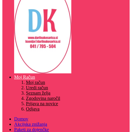
Moj Račun
Moj račun
Uredi račun
Seznam želja
Zgodovina naročil
Prijava na novice
Odjava
Domov
Akcijska znižanja
Paketi za dojenčke