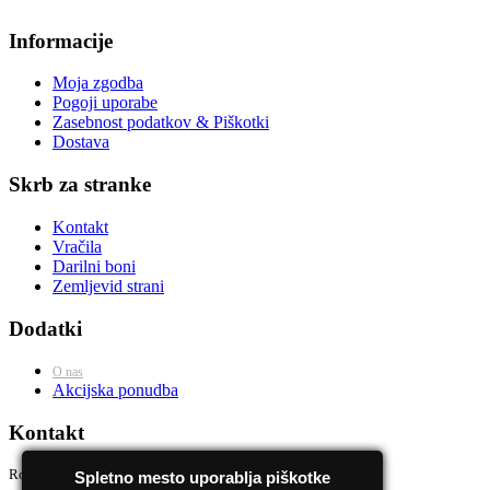
Informacije
Moja zgodba
Pogoji uporabe
Zasebnost podatkov & Piškotki
Dostava
Skrb za stranke
Kontakt
Vračila
Darilni boni
Zemljevid strani
Dodatki
O nas
Akcijska ponudba
Kontakt
Rosidd d.o.o
Spletno mesto uporablja piškotke