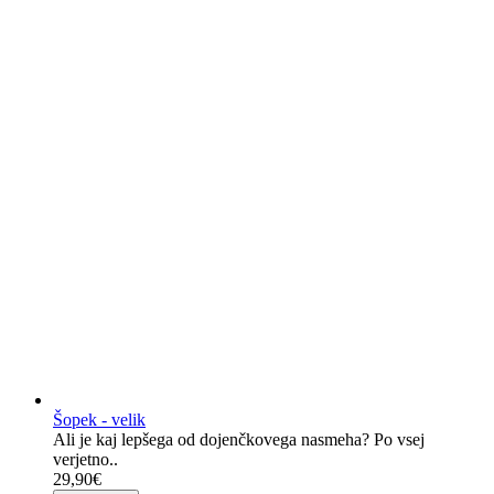
Šopek - velik
Ali je kaj lepšega od dojenčkovega nasmeha? Po vsej
verjetno..
29,90€