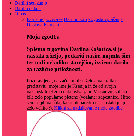
Darilni seti zanjo
Darilni paketi
O nas
Koristne povezave
Darilni boni
Pogosta vprašanja
Dostava
Kontakt
Moja zgodba
Spletna trgovina DarilnaKošarica.si je
nastala z željo, podariti našim najmlajšim
ter tudi nekoliko starejšim, izvirno darilo
za različne priložnosti.
Pozdravljena, na začetku bi se želela na kratko
predstaviti, moje ime je Ksenija in že od svojih
najstniških let zelo rada ustvarjam. V osnovni šoli so
bile zelo popularne pletene (vozlane) zapestnice. Hitro
sem se jih naučila, kako jih narediti in...nastalo jih je
zelo veliko :).
Klikni za nadaljevanje moje zgodbe